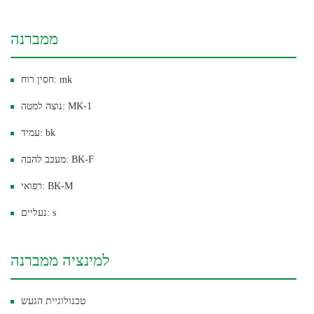
ממברנה
חסין רוח: mk
נוצה למטה: MK-1
עמיד: bk
מעכב להבה: BK-F
רפואי: BK-M
נעליים: s
למינציה ממברנה
טכנולוגיית הגעש