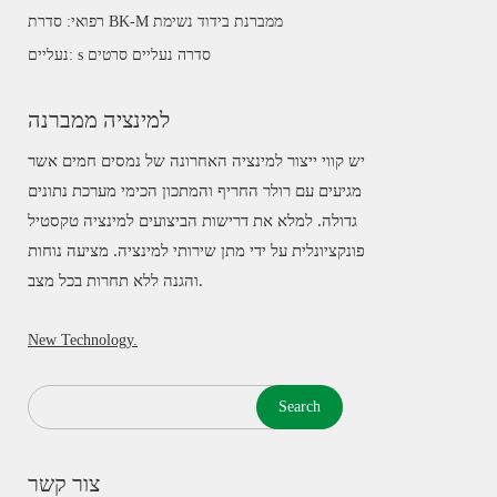
רפואי: סדרת BK-M ממברנת בידוד נשימת
נעליים: s סדרה נעליים סרטים
למינציה ממברנה
יש קווי ייצור למינציה האחרונה של נמסים חמים אשר
מגיעים עם רולר החריף והמתכון הכימי מערכת נתונים
גדולה. למלא את דרישות הביצועים למינציה טקסטיל
פונקציונלית על ידי מתן שירותי למינציה. מציעה נוחות
והגנה ללא תחרות בכל מצב.
New Technology.
Search
צור קשר