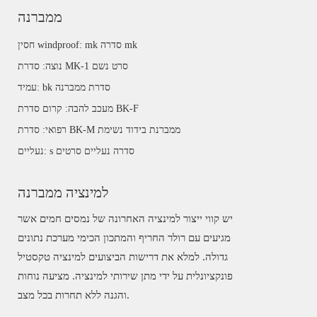
ממברנה
חסין windproof: mk סדרה mk
נוצה: סדרת MK-1 סרט נשם
עמיד: bk סדרת ממברנה
מעכב להבה: קרום סדרת BK-F
רפואי: סדרת BK-M ממברנת בידוד נשימת
נעליים: s סדרה נעליים סרטים
למינציה ממברנה
יש קווי ייצור למינציה האחרונה של נמסים חמים אשר
מגיעים עם רולר החריף והמתכון הכימי מערכת נתונים
גדולה. למלא את דרישות הביצועים למינציה טקסטיל
פונקציונלית על ידי מתן שירותי למינציה. מציעה נוחות
והגנה ללא תחרות בכל מצב.