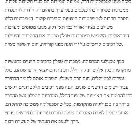
כשזה מגיע לטכנולוגיית חלל, אמינות ועמידות הם בעלי חשיבות עליונה.
ממברנות טפלון הוכחו כנכסים בעלי ערך בתחום זה, הודות להתנגדות
חסרת תחרות לטמפרטורות קיצוניות וסביבות קשות. הממברנות הללו
משולבים בציוד אווירי כמו תאי דלק, מנועי מטוסים ומערכות
הידראוליות. השימוש בממברנות טפלון מבטיח את הבטיחות והיעילות
של רכיבים קריטיים על ידי הגנה מפני קורוזיה, חום וחשיפה כימית.
בנוף טכנולוגי המתפתח, ממברנות טפלון כרכיבים חיוניים בתעשיות
מתקדמות כגון אלקטרוניקה וחלל. תכונותיהם יוצאי הדופן שלהם, כולל
עמידות לכימיקלים, חום וזרם חשמלי, הופכים אותם לחומר הבחירה
עבור יישומים חדשניים שונים. הגנה מפני רכיבים אלקטרוניים רגישים
כדי להבטיח את האמינות של ציוד החלל, ממברנות הטפלון עשו מהפכה
בדרך בה טכנולוגיות מתקדמות. ככל שהטכנולוגיה ממשיכה להתקדם,
אנחנו יכולים לצפות ממברנות טפלון לתרום עוד יותר לחידושים פורצי
דרך ולעצב את העתיד של תעשיות רבות.