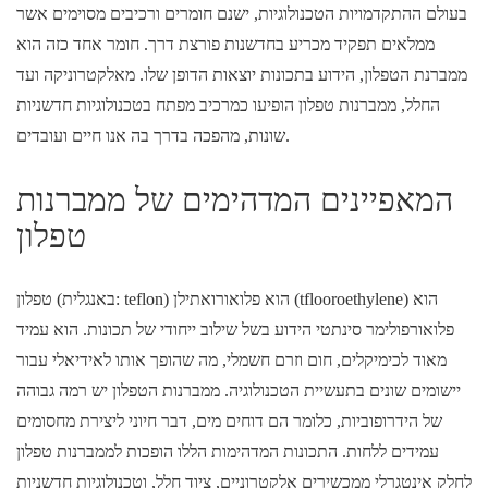
בעולם ההתקדמויות הטכנולוגיות, ישנם חומרים ורכיבים מסוימים אשר
ממלאים תפקיד מכריע בחדשנות פורצת דרך. חומר אחד כזה הוא
ממברנת הטפלון, הידוע בתכונות יוצאות הדופן שלו. מאלקטרוניקה ועד
החלל, ממברנות טפלון הופיעו כמרכיב מפתח בטכנולוגיות חדשניות
שונות, מהפכה בדרך בה אנו חיים ועובדים.
המאפיינים המדהימים של ממברנות
טפלון
טפלון (באנגלית: teflon) הוא פלואורואתילן (tflooroethylene) הוא
פלואורפולימר סינתטי הידוע בשל שילוב ייחודי של תכונות. הוא עמיד
מאוד לכימיקלים, חום וזרם חשמלי, מה שהופך אותו לאידיאלי עבור
יישומים שונים בתעשיית הטכנולוגיה. ממברנות הטפלון יש רמה גבוהה
של הידרופוביות, כלומר הם דוחים מים, דבר חיוני ליצירת מחסומים
עמידים ללחות. התכונות המדהימות הללו הופכות לממברנות טפלון
לחלק אינטגרלי ממכשירים אלקטרוניים, ציוד חלל, וטכנולוגיות חדשניות