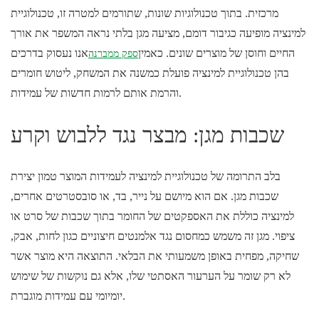
מרכזית. בתוך טכנולוגיות שונות, שתורמים למטרה זו, טכנולוגיית
למינציה מופיעה כגיבור דומם, מציעה מגן בלתי נראה המשפר את אורך
החיים וחוסן של מוצרים שונים. כאמין
אנו נעסוק בדרכים
ספק ממברנה
בהן טכנולוגיית למינציה פועלת כמשנה את המשחק, ליטוש חומרים
והרמת אותם לרמות חדשות של עמידות.
שכבות מגן: מבצר נגד ללבוש וקרע
בלב התרומה של טכנולוגיית למינציה לעמידות המוצר טמון יצירת
שכבות מגן. אם הוא מיושם על נייר, בד, או סובסטרטים אחרים,
למינציה כוללת את האספקטים של החומר בתוך שכבות של סרט או
ציפוי. מגן זה משמש כמחסום נגד אלמנטים חיצוניים כגון לחות, אבק,
שחיקה, מפחית באופן משמעותי את הבלאי. התוצאה היא מוצר אשר
לא רק שומר על הערעור האסתטי שלו, אלא גם נוקשות של שימוש
יומיומי עם עמידות מוגברת.