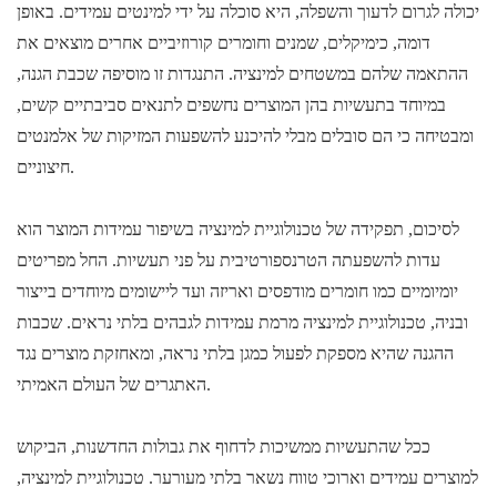
יכולה לגרום לדעוך והשפלה, היא סוכלה על ידי למינטים עמידים. באופן
דומה, כימיקלים, שמנים וחומרים קורוזיביים אחרים מוצאים את
ההתאמה שלהם במשטחים למינציה. התנגדות זו מוסיפה שכבת הגנה,
במיוחד בתעשיות בהן המוצרים נחשפים לתנאים סביבתיים קשים,
ומבטיחה כי הם סובלים מבלי להיכנע להשפעות המזיקות של אלמנטים
חיצוניים.
לסיכום, תפקידה של טכנולוגיית למינציה בשיפור עמידות המוצר הוא
עדות להשפעתה הטרנספורטיבית על פני תעשיות. החל מפריטים
יומיומיים כמו חומרים מודפסים ואריזה ועד ליישומים מיוחדים בייצור
ובניה, טכנולוגיית למינציה מרמת עמידות לגבהים בלתי נראים. שכבות
ההגנה שהיא מספקת לפעול כמגן בלתי נראה, ומאחזקת מוצרים נגד
האתגרים של העולם האמיתי.
ככל שהתעשיות ממשיכות לדחוף את גבולות החדשנות, הביקוש
למוצרים עמידים וארוכי טווח נשאר בלתי מעורער. טכנולוגיית למינציה,