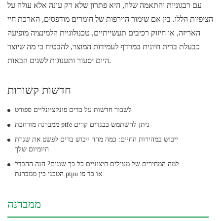
עם רבגוניות והתאמה שלה, היא פתרון שלא רק עונה אלא עולה על
הציפיות הללו. בין אם שימור הוירפות של חומרים מודפסים, הארכת חיי
האריזה, או חיזוק רכיבים תעשייתיים, טכנולוגיית הלמינציה מופיעה
כבעלת ברית חיונית במרדף לעמידות המוצר, להבטיח כי מה שיוצר
היום יסעור ותענוגות לשנים הבאות.
חדשות קשורות
לשבור חדשות על בדים פונקציונליים ספורט
ממברנה מורחבת ptfe ניתן להשתמש בבגדים קרים
ייבוש במהירות החיים: כמה מהר ייבוש בדים לפשט את שגרת
היומיום שלך
למה המחירים של מעילים חיצוניים כל כך שונים? הנה ההבדל
הטכני בין ממברנת ptpu או בד פו
ממברנה