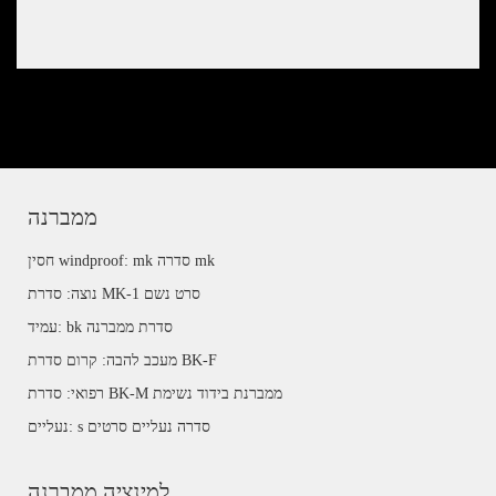
ממברנה
חסין windproof: mk סדרה mk
נוצה: סדרת MK-1 סרט נשם
עמיד: bk סדרת ממברנה
מעכב להבה: קרום סדרת BK-F
רפואי: סדרת BK-M ממברנת בידוד נשימת
נעליים: s סדרה נעליים סרטים
למינציה ממברנה