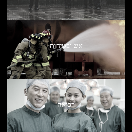
אש ובטיחות
רפואה