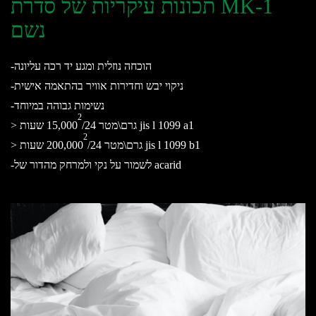
תכונות עיקריות של סדרת MK-1
נשם
-הוכחה נוזלית ומגע יד רכה עליונה
-ניקוי יבש וחדירות אוויר בהתאמה אישית
-נשימות גבוהה במיוחד
2
/24 שעות jis l 1099 a1
> גרם\מטר 15,000
2
/24 שעות jis l 1099 b1
> גרם\מטר 200,000
-לשמור על נקי ולמרחק מהדור של acarid