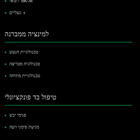
רפואי: BK-M
נעליים: s
למינציה ממברנה
טכנולוגיית הגעש
טכנולוגיה מטריצה
טכנולוגיית מתיחה
טיפול בד פונקציונלי
פנימי יבש
מניעת סימני זיעה