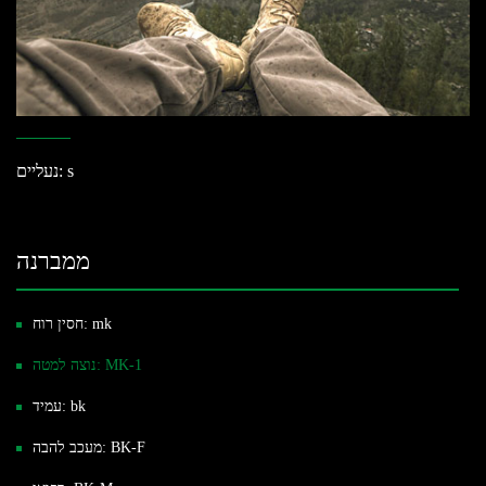
נעליים: s
ממברנה
חסין רוח: mk
נוצה למטה: MK-1
עמיד: bk
מעכב להבה: BK-F