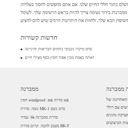
ושלם בתוך חללי החיים שלנו. אם אתם מחפשים לחסוך בעלויות
 ממברנות בידוד נשימה צריך להיות בראש הרשימה שלך. לשקול
חדשות קשורות
סרט מיקרו נקבובי בתחום הבריאות והיגיינה
אתה באמת מבין אפוד חסין-כסף מצילי חיים?
ה ממברנה
ממברנה
ה האחרונה של
חסין windproof: mk סדרה mk
עים עם רולר
נוצה: סדרת MK-1 סרט נשם
ערכת נתונים
עמיד: bk סדרת ממברנה
ות הביצועים
מעכב להבה: קרום סדרת BK-F