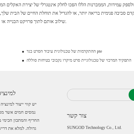
 ולספק עמידות, הממברנות הללו הפכו לחלק אינטגרלי של יצירת האקלים המ
קדם סביבה פנימית בריאה יותר, או להגדיל את תוחלת החיים של הבית שלך,
שילוב אותם לתוך פרויקט הבנייה או השיפוץ הבא שלך, ולחוות את היתרונות הרבים שיש להם להציע.
ההתקדמות של טכנולוגית עיבוד הסרט בגד pte
התפקיד המרכזי של טכנולוגיית סרט מיקרו נקבובי בטיחות סוללה
למינצי
יש קווי ייצור למינצי
נמסים חמים אשר מגי
צור קשר
החריף והמתכון הכימי מ
SUNGOD Technology Co., Ltd.
גדולה. למלא את דריש