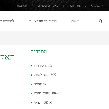
/
/
/
Global
צור קשר
מאמרים טכניים
הסונטה
יישום
טיפול בד פונקציונלי
למינציה מ
ממברנה
האקל
חסין רוח: mk
נוצה למטה: MK-1
עמיד: bk
מעכב להבה: BK-F
רפואי: BK-M