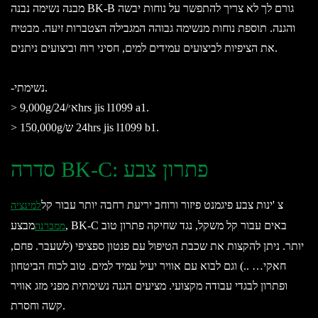
מבנה נשימה נבנה BK-B גורם לך לא צריך להתפשר על נוחות יבשה
והגנה. תוספת נוחות מנשימה גבוהה המגבילה הצטברות זיעה. מבטיח
את הציפיות לביצועים עמידים למים, חסיני רוח וביצועים ניתנים.
-נשימתי.
> 9,000g/א׳/24hrs jis l1099 a1.
> 150,000g/ש‎ 24hrs jis l1099 b1.
סדרה BK-C: פתרון צבע
צ 'ינות צבע פיגמנט פיזור ורוחב יריעת רחבה יותר עבור קל
למינציה
מבצע, BK-C באים עבור קל משקל, נגד שחיקה פתרון טוב
ממברנה
יותר. ניתן להקצות את שכבת הטיפול עם פנטון ספציפי (לשעבר. פחם,
חאקי… ..) וגם לבוא עם אוויר יעיל עמיד למים. טוב לכוח הביטחון
ופתרון לבגדי עבודה מקצועי. מציעים הגנה נשימתית מפני מזג אוויר
קשה וחסרת.