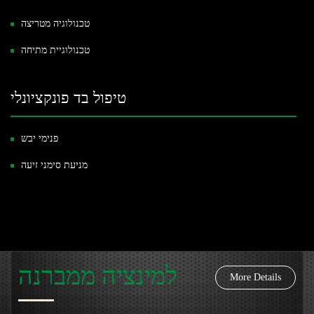
טכנולוגיה מטריצה
טכנולוגיית מתיחה
טיפול בד פונקציונלי
פנימי יבש
מניעת סימני זיעה
למינציה ממברנה
More Details