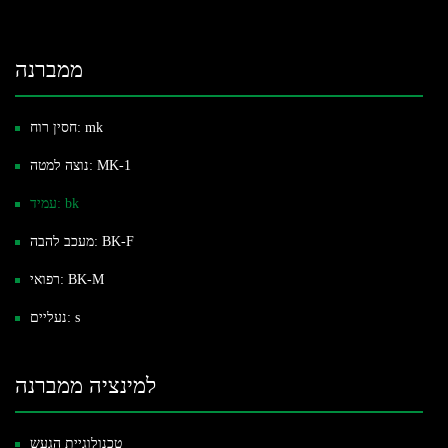
ממברנה
חסין רוח: mk
נוצה למטה: MK-1
עמיד: bk
מעכב להבה: BK-F
רפואי: BK-M
נעליים: s
למינציה ממברנה
טכנולוגיית הגעש