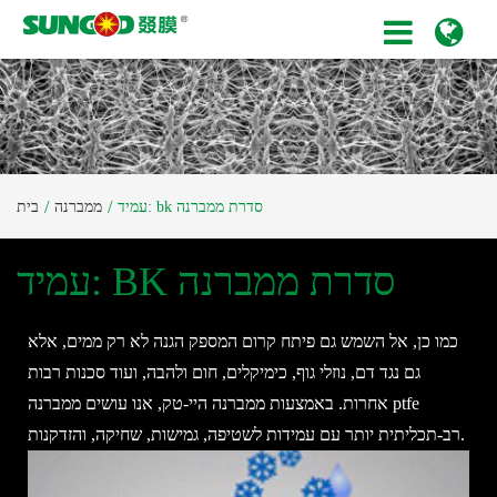
עמיד: bk סדרת ממברנה
ממברנה
בית
עמיד: BK סדרת ממברנה
כמו כן, אל השמש גם פיתח קרום המספק הגנה לא רק ממים, אלא
גם נגד דם, נוזלי גוף, כימיקלים, חום ולהבה, ועוד סכנות רבות
אחרות. באמצעות ממברנה היי-טק, אנו עושים ממברנה ptfe
רב-תכליתית יותר עם עמידות לשטיפה, גמישות, שחיקה, והזדקנות.