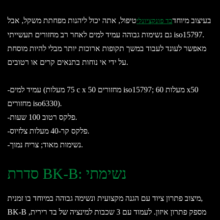
בעיצוב מיוחד
טיפול, אתה יכול ליהנות מפחתת משקל, אבל
בד פונקציונלי
גם נשימות גבוהה עמיד למים לאחר רב מחזורים תעשייתי iso15797.
מאפשר לעונד לעבוד במשך תקופות ארוכות יותר מבלי להיות מוסחת
על ידי אי נוחות בתנאים קרים או רטובים.
-עמיד למים (75 מעלות c x 50 מחזורים iso15797; 60 מעלות x50
מחזורים iso6330).
-פלקס רטוב 100 שעות.
-פלקס קר-40 מעלות צלזיוס.
-נשימות מאוד; צריח נמוך.
סדרת BK-B: נשימתי
מיצוב פתרון ציוד עם הגנה מקצועית ונשימה גבוהה במיוחד בו זמנית,
BK-B מספק פתרון איזון. לעמוד עם 3 שכבות למינציה של בד רירית,