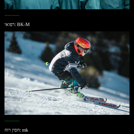
רפואי: BK-M
חסין רוח: mk