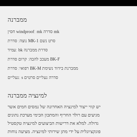
ממברנה
חסין windproof: mk סדרה mk
נוצה: סדרת MK-1 סרט נשם
עמיד: bk סדרת ממברנה
מעכב להבה: קרום סדרת BK-F
רפואי: סדרת BK-M ממברנת בידוד נשימת
נעליים: s סדרה נעליים סרטים
למינציה ממברנה
יש קווי ייצור למינציה האחרונה של נמסים חמים אשר
מגיעים עם רולר החריף והמתכון הכימי מערכת נתונים
גדולה. למלא את דרישות הביצועים למינציה טקסטיל
פונקציונלית על ידי מתן שירותי למינציה. מציעה נוחות